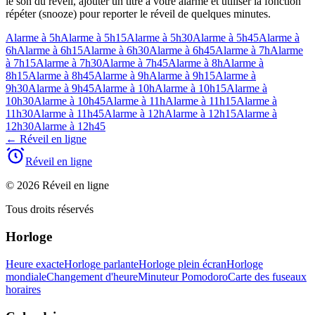
le son du réveil, ajouter un titre à votre alarme et utiliser la fonction
répéter (snooze) pour reporter le réveil de quelques minutes.
Alarme à 5h
Alarme à 5h15
Alarme à 5h30
Alarme à 5h45
Alarme à
6h
Alarme à 6h15
Alarme à 6h30
Alarme à 6h45
Alarme à 7h
Alarme
à 7h15
Alarme à 7h30
Alarme à 7h45
Alarme à 8h
Alarme à
8h15
Alarme à 8h45
Alarme à 9h
Alarme à 9h15
Alarme à
9h30
Alarme à 9h45
Alarme à 10h
Alarme à 10h15
Alarme à
10h30
Alarme à 10h45
Alarme à 11h
Alarme à 11h15
Alarme à
11h30
Alarme à 11h45
Alarme à 12h
Alarme à 12h15
Alarme à
12h30
Alarme à 12h45
←
Réveil en ligne
Réveil en ligne
© 2026 Réveil en ligne
Tous droits réservés
Horloge
Heure exacte
Horloge parlante
Horloge plein écran
Horloge
mondiale
Changement d'heure
Minuteur Pomodoro
Carte des fuseaux
horaires