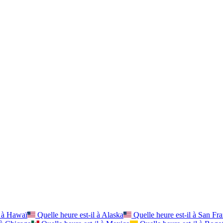
 à
Hawaï
Quelle heure est-il à
Alaska
Quelle heure est-il à
San Fra