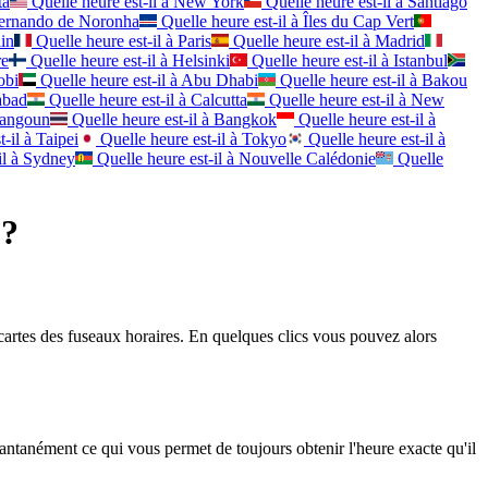
ta
Quelle heure est-il à
New York
Quelle heure est-il à
Santiago
ernando de Noronha
Quelle heure est-il à
Îles du Cap Vert
in
Quelle heure est-il à
Paris
Quelle heure est-il à
Madrid
re
Quelle heure est-il à
Helsinki
Quelle heure est-il à
Istanbul
obi
Quelle heure est-il à
Abu Dhabi
Quelle heure est-il à
Bakou
abad
Quelle heure est-il à
Calcutta
Quelle heure est-il à
New
angoun
Quelle heure est-il à
Bangkok
Quelle heure est-il à
-il à
Taipei
Quelle heure est-il à
Tokyo
Quelle heure est-il à
l à
Sydney
Quelle heure est-il à
Nouvelle Calédonie
Quelle
 ?
 cartes des fuseaux horaires. En quelques clics vous pouvez alors
tantanément ce qui vous permet de toujours obtenir l'heure exacte qu'il