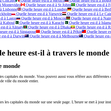
à
Chicago
Quelle heure est-il à
Mexico
Quelle heure est-il à
Bogo
à
Montevideo
Quelle heure est-il à
St Johns
Quelle heure est-il à
F
 à
Lisbonne
Quelle heure est-il à
Londres
Quelle heure est-il à
Berl
ockholm
Quelle heure est-il à
Varsovie
Quelle heure est-il à
Le Cai
il à
Lagos
Quelle heure est-il à
Moscou
Quelle heure est-il à
Nair
 à
Kaboul
Quelle heure est-il à
Karachi
Quelle heure est-il à
Islam
est-il à
Almaty
Quelle heure est-il à
Dhaka
Quelle heure est-il à
R
eure est-il à
Singapour
Quelle heure est-il à
Pékin
Quelle heure est
est-il à
Darwin
Quelle heure est-il à
Melbourne
Quelle heure est-i
e heure est-il à travers le monde
le monde
s les capitales du monde. Vous pouvez aussi vous référer aux différentes
nde ville du monde entier.
utes les capitales du monde sur une seule page. L'heure se met à jour ins