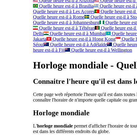
Quelle heure est-il à
Arizona
Quelle heure est-il 
Quelle heure est-il à
Brasilia
Quelle heure est-il 
Quelle heure est-il à
Les Açores
Quelle heure est-il
Quelle heure est-il à
Rome
Quelle heure est-il à
St
Quelle heure est-il à
Johannesburg
Quelle heure est-
Quelle heure est-il à
Téhéran
Quelle heure est-il
Delhi
Quelle heure est-il à
Mumbai
Quelle heure 
Jakarta
Quelle heure est-il à
Hong Kong
Quelle h
Séoul
Quelle heure est-il à
Adélaïde
Quelle heure 
heure est-il à
Fiji
Quelle heure est-il à
Wellington
Horloge mondiale - Quell
Connaitre l'heure qu'il est dans 
Cette page web répertorie l'heure qu'il est dans toute
connaître l'horaire de n'importe quelle capitale ou gra
Horloge mondiale
L'
horloge mondiale
permet d'afficher l'horaire de to
est dans les différents endroits du globe.