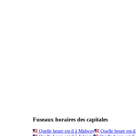
Fuseaux horaires des capitales
Quelle heure est-il à
Midway
Quelle heure est-il