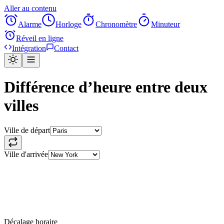
Aller au contenu
Alarme
Horloge
Chronomètre
Minuteur
Réveil en ligne
Intégration
Contact
Différence d’heure entre deux
villes
Ville de départ
Ville d'arrivée
Décalage horaire