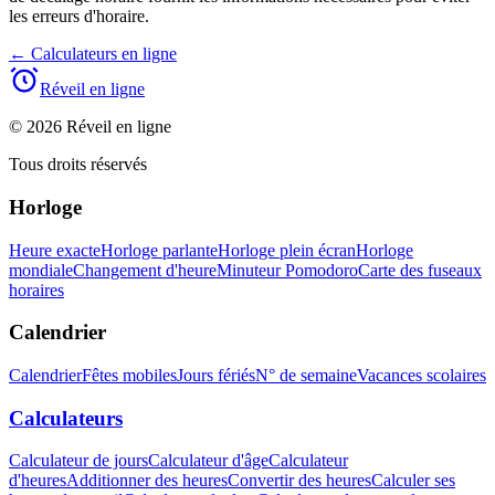
les erreurs d'horaire.
←
Calculateurs en ligne
Réveil en ligne
© 2026 Réveil en ligne
Tous droits réservés
Horloge
Heure exacte
Horloge parlante
Horloge plein écran
Horloge
mondiale
Changement d'heure
Minuteur Pomodoro
Carte des fuseaux
horaires
Calendrier
Calendrier
Fêtes mobiles
Jours fériés
N° de semaine
Vacances scolaires
Calculateurs
Calculateur de jours
Calculateur d'âge
Calculateur
d'heures
Additionner des heures
Convertir des heures
Calculer ses