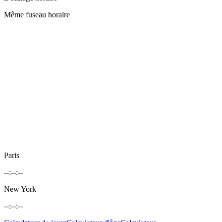
Même fuseau horaire
Paris
--:--:--
New York
--:--:--