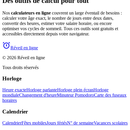
Des outils de calcul pour tout
Nos
calculateurs en ligne
couvrent un large éventail de besoins :
calculer votre âge exact, le nombre de jours entre deux dates,
convertir des heures, estimer votre salaire horaire, ou encore
optimiser vos cycles de sommeil. Tous ces outils sont gratuits et
accessibles directement depuis votre navigateur.
Réveil en ligne
© 2026 Réveil en ligne
Tous droits réservés
Horloge
Heure exacte
Horloge parlante
Horloge plein écran
Horloge
mondiale
Changement d'heure
Minuteur Pomodoro
Carte des fuseaux
horaires
Calendrier
Calendrier
Fêtes mobiles
Jours fériés
N° de semaine
Vacances scolaires