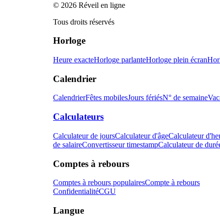
© 2026 Réveil en ligne
Tous droits réservés
Horloge
Heure exacte
Horloge parlante
Horloge plein écran
Hor
Calendrier
Calendrier
Fêtes mobiles
Jours fériés
N° de semaine
Vac
Calculateurs
Calculateur de jours
Calculateur d'âge
Calculateur d'he
de salaire
Convertisseur timestamp
Calculateur de duré
Comptes à rebours
Comptes à rebours populaires
Compte à rebours
Confidentialité
CGU
Langue