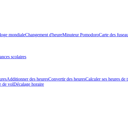
loge mondiale
Changement d'heure
Minuteur Pomodoro
Carte des fusea
ances scolaires
ures
Additionner des heures
Convertir des heures
Calculer ses heures de t
e de vol
Décalage horaire