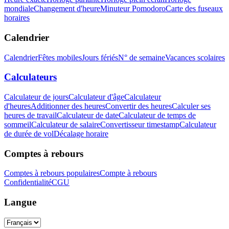
mondiale
Changement d'heure
Minuteur Pomodoro
Carte des fuseaux
horaires
Calendrier
Calendrier
Fêtes mobiles
Jours fériés
N° de semaine
Vacances scolaires
Calculateurs
Calculateur de jours
Calculateur d'âge
Calculateur
d'heures
Additionner des heures
Convertir des heures
Calculer ses
heures de travail
Calculateur de date
Calculateur de temps de
sommeil
Calculateur de salaire
Convertisseur timestamp
Calculateur
de durée de vol
Décalage horaire
Comptes à rebours
Comptes à rebours populaires
Compte à rebours
Confidentialité
CGU
Langue