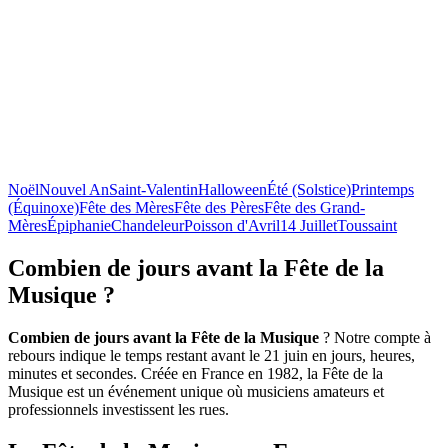
Noël
Nouvel An
Saint-Valentin
Halloween
Été (Solstice)
Printemps
(Équinoxe)
Fête des Mères
Fête des Pères
Fête des Grand-
Mères
Épiphanie
Chandeleur
Poisson d'Avril
14 Juillet
Toussaint
Combien de jours avant la Fête de la
Musique ?
Combien de jours avant la Fête de la Musique
? Notre compte à
rebours indique le temps restant avant le 21 juin en jours, heures,
minutes et secondes. Créée en France en 1982, la Fête de la
Musique est un événement unique où musiciens amateurs et
professionnels investissent les rues.