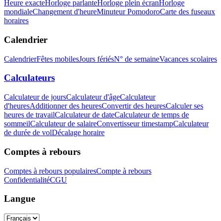
Heure exacte
Horloge parlante
Horloge plein écran
Horloge
mondiale
Changement d'heure
Minuteur Pomodoro
Carte des fuseaux
horaires
Calendrier
Calendrier
Fêtes mobiles
Jours fériés
N° de semaine
Vacances scolaires
Calculateurs
Calculateur de jours
Calculateur d'âge
Calculateur
d'heures
Additionner des heures
Convertir des heures
Calculer ses
heures de travail
Calculateur de date
Calculateur de temps de
sommeil
Calculateur de salaire
Convertisseur timestamp
Calculateur
de durée de vol
Décalage horaire
Comptes à rebours
Comptes à rebours populaires
Compte à rebours
Confidentialité
CGU
Langue