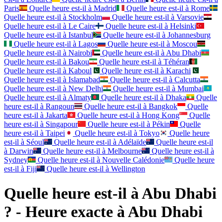
Paris
Quelle heure est-il à
Madrid
Quelle heure est-il à
Rome
Quelle heure est-il à
Stockholm
Quelle heure est-il à
Varsovie
Quelle heure est-il à
Le Caire
Quelle heure est-il à
Helsinki
Quelle heure est-il à
Istanbul
Quelle heure est-il à
Johannesburg
Quelle heure est-il à
Lagos
Quelle heure est-il à
Moscou
Quelle heure est-il à
Nairobi
Quelle heure est-il à
Abu Dhabi
Quelle heure est-il à
Bakou
Quelle heure est-il à
Téhéran
Quelle heure est-il à
Kaboul
Quelle heure est-il à
Karachi
Quelle heure est-il à
Islamabad
Quelle heure est-il à
Calcutta
Quelle heure est-il à
New Delhi
Quelle heure est-il à
Mumbai
Quelle heure est-il à
Almaty
Quelle heure est-il à
Dhaka
Quelle
heure est-il à
Rangoun
Quelle heure est-il à
Bangkok
Quelle
heure est-il à
Jakarta
Quelle heure est-il à
Hong Kong
Quelle
heure est-il à
Singapour
Quelle heure est-il à
Pékin
Quelle
heure est-il à
Taipei
Quelle heure est-il à
Tokyo
Quelle heure
est-il à
Séoul
Quelle heure est-il à
Adélaïde
Quelle heure est-il
à
Darwin
Quelle heure est-il à
Melbourne
Quelle heure est-il à
Sydney
Quelle heure est-il à
Nouvelle Calédonie
Quelle heure
est-il à
Fiji
Quelle heure est-il à
Wellington
Quelle heure est-il à Abu Dhabi
? - Heure exacte à Abu Dhabi