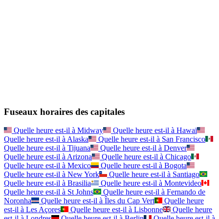
Fuseaux horaires des capitales
Quelle heure est-il à
Midway
Quelle heure est-il à
Hawaï
Quelle heure est-il à
Alaska
Quelle heure est-il à
San Francisco
Quelle heure est-il à
Tijuana
Quelle heure est-il à
Denver
Quelle heure est-il à
Arizona
Quelle heure est-il à
Chicago
Quelle heure est-il à
Mexico
Quelle heure est-il à
Bogota
Quelle heure est-il à
New York
Quelle heure est-il à
Santiago
Quelle heure est-il à
Brasilia
Quelle heure est-il à
Montevideo
Quelle heure est-il à
St Johns
Quelle heure est-il à
Fernando de
Noronha
Quelle heure est-il à
Îles du Cap Vert
Quelle heure
est-il à
Les Açores
Quelle heure est-il à
Lisbonne
Quelle heure
est-il à
Londres
Quelle heure est-il à
Berlin
Quelle heure est-il à