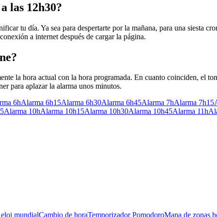
 a las 12h30?
nificar tu día. Ya sea para despertarte por la mañana, para una siesta c
 conexión a internet después de cargar la página.
ine?
nte la hora actual con la hora programada. En cuanto coinciden, el ton
oner para aplazar la alarma unos minutos.
rma 6h
Alarma 6h15
Alarma 6h30
Alarma 6h45
Alarma 7h
Alarma 7h15
45
Alarma 10h
Alarma 10h15
Alarma 10h30
Alarma 10h45
Alarma 11h
Al
eloj mundial
Cambio de hora
Temporizador Pomodoro
Mapa de zonas ho