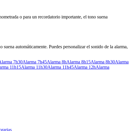
ronometrada o para un recordatorio importante, el tono suena
o suena automáticamente. Puedes personalizar el sonido de la alarma,
Alarma 7h30
Alarma 7h45
Alarma 8h
Alarma 8h15
Alarma 8h30
Alarma
arma 11h15
Alarma 11h30
Alarma 11h45
Alarma 12h
Alarma
rarias