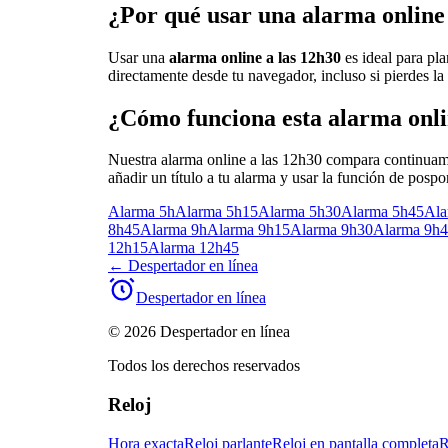
¿Por qué usar una alarma online
Usar una
alarma online a las 12h30
es ideal para pla
directamente desde tu navegador, incluso si pierdes la
¿Cómo funciona esta alarma onl
Nuestra alarma online a las 12h30 compara continuame
añadir un título a tu alarma y usar la función de posp
Alarma 5h
Alarma 5h15
Alarma 5h30
Alarma 5h45
Ala
8h45
Alarma 9h
Alarma 9h15
Alarma 9h30
Alarma 9h
12h15
Alarma 12h45
←
Despertador en línea
Despertador en línea
© 2026 Despertador en línea
Todos los derechos reservados
Reloj
Hora exacta
Reloj parlante
Reloj en pantalla completa
R