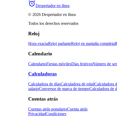
Despertador en línea
© 2026 Despertador en línea
Todos los derechos reservados
Reloj
Hora exacta
Reloj parlante
Reloj en pantalla completa
R
Calendario
Calendario
Fiestas móviles
Días festivos
Número de se
Calculadoras
Calculadora de días
Calculadora de edad
Calculadora d
salario
Conversor de marca de tiempo
Calculadora de d
Cuentas atrás
Cuentas atrás populares
Cuenta atrás
Privacidad
Condiciones