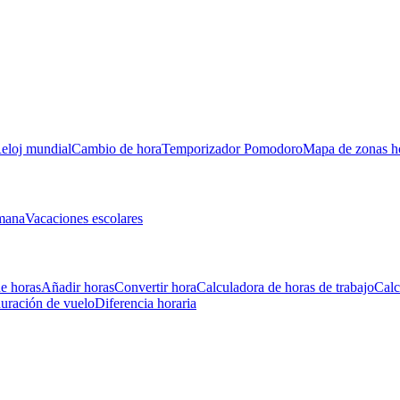
eloj mundial
Cambio de hora
Temporizador Pomodoro
Mapa de zonas ho
mana
Vacaciones escolares
e horas
Añadir horas
Convertir hora
Calculadora de horas de trabajo
Calc
uración de vuelo
Diferencia horaria