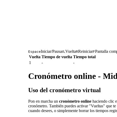
Iniciar/Pausar
Vuelta
Reiniciar
Pantalla com
Espace
L
R
F
Vuelta
Tiempo de vuelta
Tiempo total
1
-
-
Cronómetro online - Mide
Uso del cronómetro virtual
Pon en marcha un
cronómetro online
haciendo clic e
cronómetro. También puedes activar "Vueltas" que te 
cuando desees, o simplemente borrar los tiempos regist