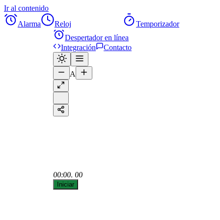
Ir al contenido
Alarma
Reloj
Cronómetro
Temporizador
Despertador en línea
Integración
Contacto
A
00:00
. 00
Iniciar