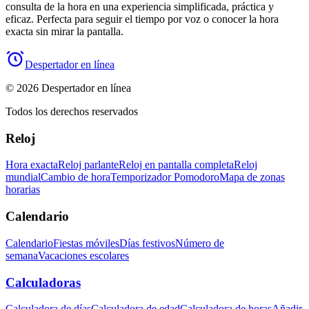
consulta de la hora en una experiencia simplificada, práctica y
eficaz. Perfecta para seguir el tiempo por voz o conocer la hora
exacta sin mirar la pantalla.
Despertador en línea
© 2026 Despertador en línea
Todos los derechos reservados
Reloj
Hora exacta
Reloj parlante
Reloj en pantalla completa
Reloj
mundial
Cambio de hora
Temporizador Pomodoro
Mapa de zonas
horarias
Calendario
Calendario
Fiestas móviles
Días festivos
Número de
semana
Vacaciones escolares
Calculadoras
Calculadora de días
Calculadora de edad
Calculadora de horas
Añadir