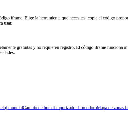
código iframe. Elige la herramienta que necesites, copia el código pro
ra usar.
tamente gratuitas y no requieren registro. El código iframe funciona 
esidades.
eloj mundial
Cambio de hora
Temporizador Pomodoro
Mapa de zonas ho