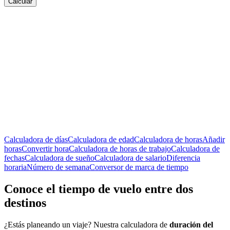
Calcular
Calculadora de días
Calculadora de edad
Calculadora de horas
Añadir
horas
Convertir hora
Calculadora de horas de trabajo
Calculadora de
fechas
Calculadora de sueño
Calculadora de salario
Diferencia
horaria
Número de semana
Conversor de marca de tiempo
Conoce el tiempo de vuelo entre dos
destinos
¿Estás planeando un viaje? Nuestra calculadora de
duración del