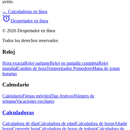
avión.
←
Calculadoras en línea
Despertador en línea
© 2026 Despertador en línea
Todos los derechos reservados
Reloj
Hora exacta
Reloj parlante
Reloj en pantalla completa
Reloj
mundial
Cambio de hora
Temporizador Pomodoro
Mapa de zonas
horarias
Calendario
Calendario
Fiestas móviles
Días festivos
Número de
semana
Vacaciones escolares
Calculadoras
Calculadora de días
Calculadora de edad
Calculadora de horas
Añadir
horas
Convertir hora
Calculadora de horas de trabajo
Calculadora de