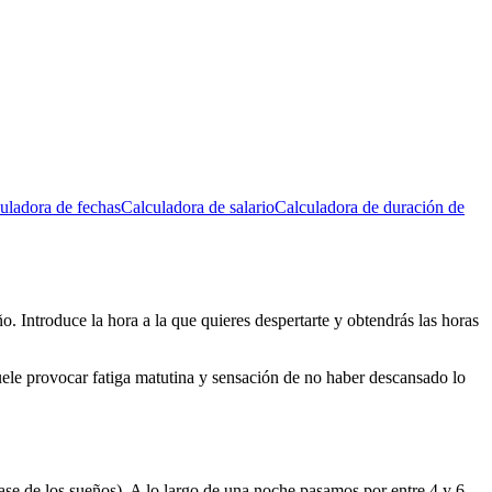
uladora de fechas
Calculadora de salario
Calculadora de duración de
o. Introduce la hora a la que quieres despertarte y obtendrás las horas
uele provocar fatiga matutina y sensación de no haber descansado lo
se de los sueños). A lo largo de una noche pasamos por entre 4 y 6