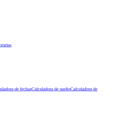
rarias
uladora de fechas
Calculadora de sueño
Calculadora de