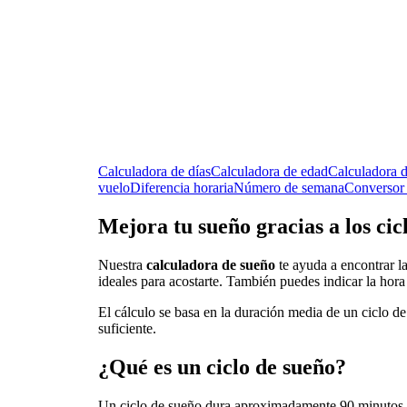
Calculadora de días
Calculadora de edad
Calculadora d
vuelo
Diferencia horaria
Número de semana
Conversor 
Mejora tu sueño gracias a los cic
Nuestra
calculadora de sueño
te ayuda a encontrar la
ideales para acostarte. También puedes indicar la hora
El cálculo se basa en la duración media de un ciclo d
suficiente.
¿Qué es un ciclo de sueño?
Un ciclo de sueño dura aproximadamente 90 minutos e 