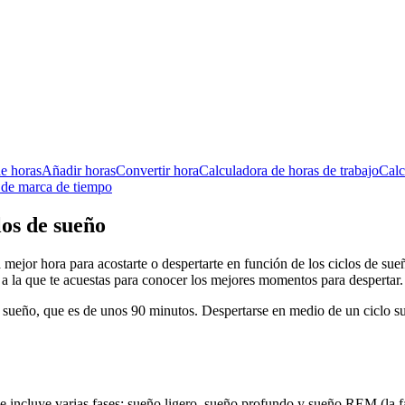
e horas
Añadir horas
Convertir hora
Calculadora de horas de trabajo
Calc
de marca de tiempo
los de sueño
 mejor hora para acostarte o despertarte en función de los ciclos de sueñ
 a la que te acuestas para conocer los mejores momentos para despertar.
e sueño, que es de unos 90 minutos. Despertarse en medio de un ciclo s
incluye varias fases: sueño ligero, sueño profundo y sueño REM (la fa