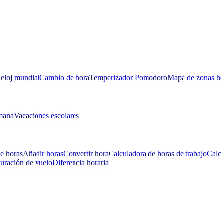
eloj mundial
Cambio de hora
Temporizador Pomodoro
Mapa de zonas ho
mana
Vacaciones escolares
e horas
Añadir horas
Convertir hora
Calculadora de horas de trabajo
Calc
uración de vuelo
Diferencia horaria