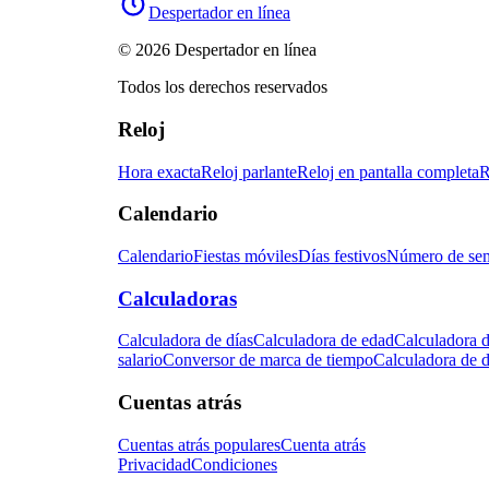
Despertador en línea
© 2026 Despertador en línea
Todos los derechos reservados
Reloj
Hora exacta
Reloj parlante
Reloj en pantalla completa
R
Calendario
Calendario
Fiestas móviles
Días festivos
Número de se
Calculadoras
Calculadora de días
Calculadora de edad
Calculadora d
salario
Conversor de marca de tiempo
Calculadora de d
Cuentas atrás
Cuentas atrás populares
Cuenta atrás
Privacidad
Condiciones