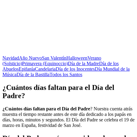
Navidad
Año Nuevo
San Valentín
Halloween
Verano
(Solsticio)
Primavera (Equinoccio)
Día de la Madre
Día de los
Abuelos
Epifanía
Candelaria
Día de los Inocentes
Día Mundial de la
Música
Día de la Bastilla
Todos los Santos
¿Cuántos días faltan para el Día del
Padre?
¿Cuántos días faltan para el Día del Padre
? Nuestra cuenta atrás
muestra el tiempo restante antes de este día dedicado a los papás en
días, horas, minutos y segundos. El Día del Padre se celebra el 19 de
marzo en España, festividad de San José.