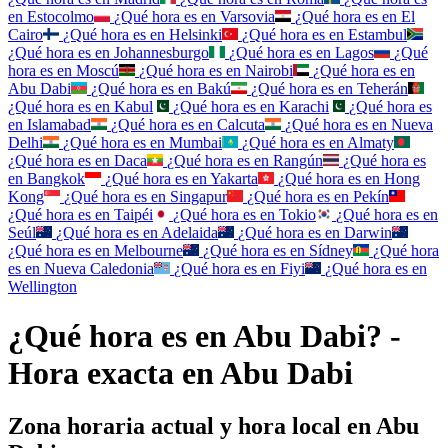
en
Estocolmo
¿Qué hora es en
Varsovia
¿Qué hora es en
El
Cairo
¿Qué hora es en
Helsinki
¿Qué hora es en
Estambul
¿Qué hora es en
Johannesburgo
¿Qué hora es en
Lagos
¿Qué
hora es en
Moscú
¿Qué hora es en
Nairobi
¿Qué hora es en
Abu Dabi
¿Qué hora es en
Bakú
¿Qué hora es en
Teherán
¿Qué hora es en
Kabul
¿Qué hora es en
Karachi
¿Qué hora es
en
Islamabad
¿Qué hora es en
Calcuta
¿Qué hora es en
Nueva
Delhi
¿Qué hora es en
Mumbai
¿Qué hora es en
Almaty
¿Qué hora es en
Daca
¿Qué hora es en
Rangún
¿Qué hora es
en
Bangkok
¿Qué hora es en
Yakarta
¿Qué hora es en
Hong
Kong
¿Qué hora es en
Singapur
¿Qué hora es en
Pekín
¿Qué hora es en
Taipéi
¿Qué hora es en
Tokio
¿Qué hora es en
Seúl
¿Qué hora es en
Adelaida
¿Qué hora es en
Darwin
¿Qué hora es en
Melbourne
¿Qué hora es en
Sídney
¿Qué hora
es en
Nueva Caledonia
¿Qué hora es en
Fiyi
¿Qué hora es en
Wellington
¿Qué hora es en Abu Dabi? -
Hora exacta en Abu Dabi
Zona horaria actual y hora local en Abu