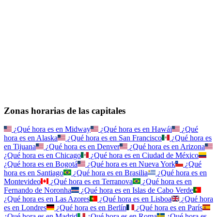
Zonas horarias de las capitales
¿Qué hora es en
Midway
¿Qué hora es en
Hawái
¿Qué
hora es en
Alaska
¿Qué hora es en
San Francisco
¿Qué hora es
en
Tijuana
¿Qué hora es en
Denver
¿Qué hora es en
Arizona
¿Qué hora es en
Chicago
¿Qué hora es en
Ciudad de México
¿Qué hora es en
Bogotá
¿Qué hora es en
Nueva York
¿Qué
hora es en
Santiago
¿Qué hora es en
Brasilia
¿Qué hora es en
Montevideo
¿Qué hora es en
Terranova
¿Qué hora es en
Fernando de Noronha
¿Qué hora es en
Islas de Cabo Verde
¿Qué hora es en
Las Azores
¿Qué hora es en
Lisboa
¿Qué hora
es en
Londres
¿Qué hora es en
Berlín
¿Qué hora es en
París
¿Qué hora es en
Madrid
¿Qué hora es en
Roma
¿Qué hora es