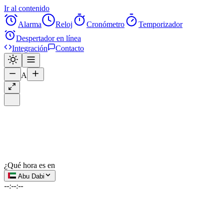
Ir al contenido
Alarma
Reloj
Cronómetro
Temporizador
Despertador en línea
Integración
Contacto
A
¿Qué hora es en
Abu Dabi
--:--:--