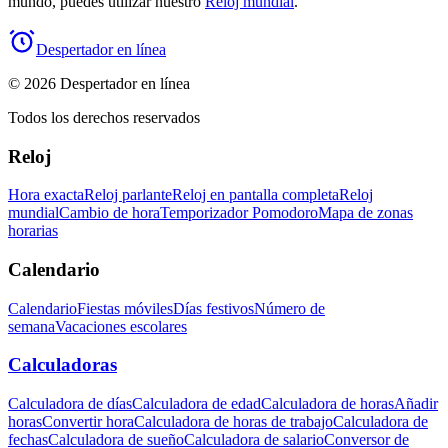
mundo, puedes utilizar nuestro
Reloj mundial
.
Despertador en línea
© 2026 Despertador en línea
Todos los derechos reservados
Reloj
Hora exacta
Reloj parlante
Reloj en pantalla completa
Reloj
mundial
Cambio de hora
Temporizador Pomodoro
Mapa de zonas
horarias
Calendario
Calendario
Fiestas móviles
Días festivos
Número de
semana
Vacaciones escolares
Calculadoras
Calculadora de días
Calculadora de edad
Calculadora de horas
Añadir
horas
Convertir hora
Calculadora de horas de trabajo
Calculadora de
fechas
Calculadora de sueño
Calculadora de salario
Conversor de