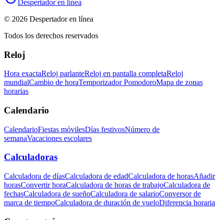
Despertador en línea
© 2026 Despertador en línea
Todos los derechos reservados
Reloj
Hora exacta
Reloj parlante
Reloj en pantalla completa
Reloj
mundial
Cambio de hora
Temporizador Pomodoro
Mapa de zonas
horarias
Calendario
Calendario
Fiestas móviles
Días festivos
Número de
semana
Vacaciones escolares
Calculadoras
Calculadora de días
Calculadora de edad
Calculadora de horas
Añadir
horas
Convertir hora
Calculadora de horas de trabajo
Calculadora de
fechas
Calculadora de sueño
Calculadora de salario
Conversor de
marca de tiempo
Calculadora de duración de vuelo
Diferencia horaria