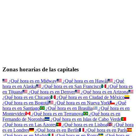
Zonas horarias de las capitales
¿Qué hora es en
Midway
¿Qué hora es en
Hawái
¿Qué
hora es en
Alaska
¿Qué hora es en
San Francisco
¿Qué hora es
en
Tijuana
¿Qué hora es en
Denver
¿Qué hora es en
Arizona
¿Qué hora es en
Chicago
¿Qué hora es en
Ciudad de México
¿Qué hora es en
Bogotá
¿Qué hora es en
Nueva York
¿Qué
hora es en
Santiago
¿Qué hora es en
Brasilia
¿Qué hora es en
Montevideo
¿Qué hora es en
Terranova
¿Qué hora es en
Fernando de Noronha
¿Qué hora es en
Islas de Cabo Verde
¿Qué hora es en
Las Azores
¿Qué hora es en
Lisboa
¿Qué hora
es en
Londres
¿Qué hora es en
Berlín
¿Qué hora es en
París
¿Qué hora es en
Madrid
¿Qué hora es en
Roma
¿Qué hora es