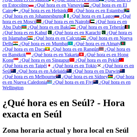
en
Estocolmo
¿Qué hora es en
Varsovia
¿Qué hora es en
El
Cairo
¿Qué hora es en
Helsinki
¿Qué hora es en
Estambul
¿Qué hora es en
Johannesburgo
¿Qué hora es en
Lagos
¿Qué
hora es en
Moscú
¿Qué hora es en
Nairobi
¿Qué hora es en
Abu Dabi
¿Qué hora es en
Bakú
¿Qué hora es en
Teherán
¿Qué hora es en
Kabul
¿Qué hora es en
Karachi
¿Qué hora es
en
Islamabad
¿Qué hora es en
Calcuta
¿Qué hora es en
Nueva
Delhi
¿Qué hora es en
Mumbai
¿Qué hora es en
Almaty
¿Qué hora es en
Daca
¿Qué hora es en
Rangún
¿Qué hora es
en
Bangkok
¿Qué hora es en
Yakarta
¿Qué hora es en
Hong
Kong
¿Qué hora es en
Singapur
¿Qué hora es en
Pekín
¿Qué hora es en
Taipéi
¿Qué hora es en
Tokio
¿Qué hora es en
Seúl
¿Qué hora es en
Adelaida
¿Qué hora es en
Darwin
¿Qué hora es en
Melbourne
¿Qué hora es en
Sídney
¿Qué hora
es en
Nueva Caledonia
¿Qué hora es en
Fiyi
¿Qué hora es en
Wellington
¿Qué hora es en Seúl? - Hora
exacta en Seúl
Zona horaria actual y hora local en Seúl