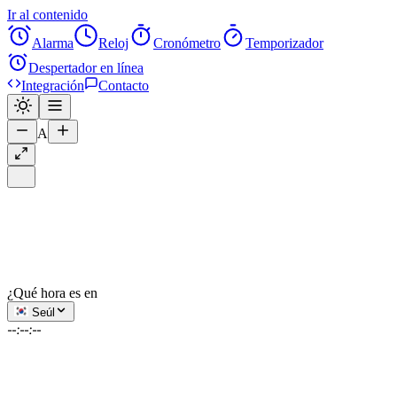
Ir al contenido
Alarma
Reloj
Cronómetro
Temporizador
Despertador en línea
Integración
Contacto
A
¿Qué hora es en
Seúl
--:--:--